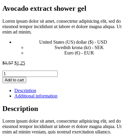
Avocado extract shower gel
Lorem ipsum dolor sit amet, consectetur adipisicing elit, sed do
eiusmod tempor incididunt ut labore et dolore magna aliqua. Ut
enim ad minim.
United States (US) dollar ($) - USD
Swedish krona (kr) - SEK
Euro (€) - EUR
Original
Current
$
1,57
$
1,25
price
price
Avocado
was:
is:
extract
$1,57.
$1,25.
Add to cart
shower
gel
Description
quantity
Additional information
Description
Lorem ipsum dolor sit amet, consectetur adipisicing elit, sed do
eiusmod tempor incididunt ut labore et dolore magna aliqua. Ut
enim ad minim veniam, quis nostrud exercitation ullamco.