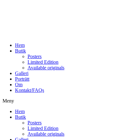
Hoppa
till
innehåll
Hem
Butik
Posters
Limited Edition
Available originals
Galleri
Porträtt
Om
Kontakt/FAQs
Meny
Hem
Butik
Posters
Limited Edition
Available originals
Galleri