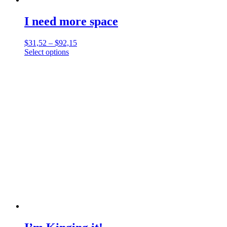
I need more space
$
31,52
–
$
92,15
Select options