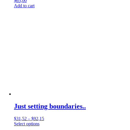
$
65,00
Add to cart
Just setting boundaries..
$
31,52
–
$
92,15
Select options