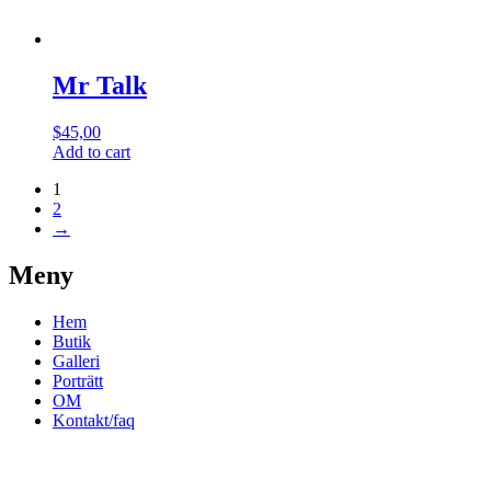
Mr Talk
$
45,00
Add to cart
1
2
→
Meny
Hem
Butik
Galleri
Porträtt
OM
Kontakt/faq