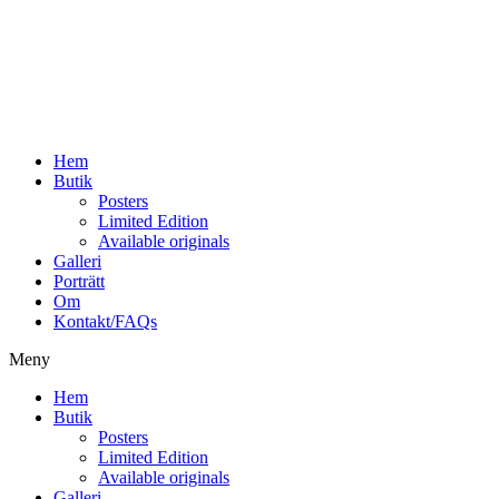
Hoppa
till
innehåll
Hem
Butik
Posters
Limited Edition
Available originals
Galleri
Porträtt
Om
Kontakt/FAQs
Meny
Hem
Butik
Posters
Limited Edition
Available originals
Galleri