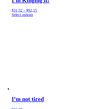
I’m Kinging it!
$
31,52
–
$
92,15
Select options
I’m not tired