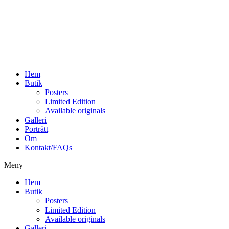
Hoppa
till
innehåll
Hem
Butik
Posters
Limited Edition
Available originals
Galleri
Porträtt
Om
Kontakt/FAQs
Meny
Hem
Butik
Posters
Limited Edition
Available originals
Galleri