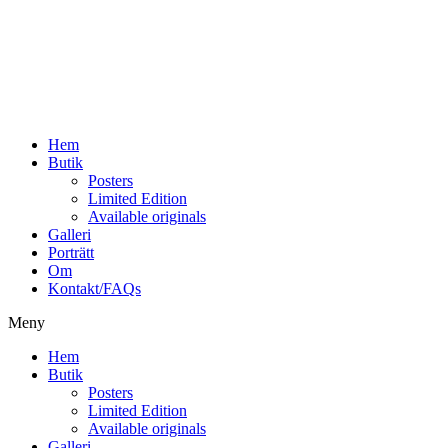
Hoppa
till
innehåll
Hem
Butik
Posters
Limited Edition
Available originals
Galleri
Porträtt
Om
Kontakt/FAQs
Meny
Hem
Butik
Posters
Limited Edition
Available originals
Galleri