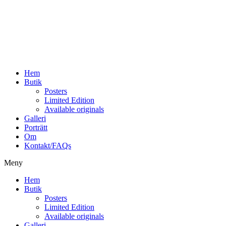
Hoppa
till
innehåll
Hem
Butik
Posters
Limited Edition
Available originals
Galleri
Porträtt
Om
Kontakt/FAQs
Meny
Hem
Butik
Posters
Limited Edition
Available originals
Galleri