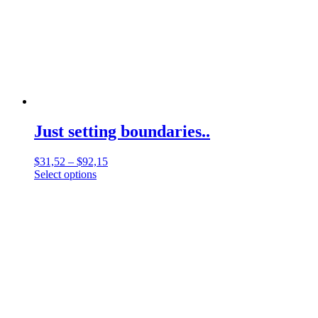
Just setting boundaries..
$
31,52
–
$
92,15
Select options