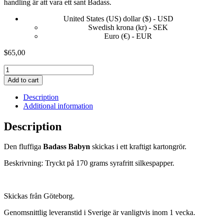
handling är att vara ett sant Badass.
United States (US) dollar ($) - USD
Swedish krona (kr) - SEK
Euro (€) - EUR
$
65,00
Moving
on
Add to cart
like..
quantity
Description
Additional information
Description
Den fluffiga
Badass Babyn
skickas i ett kraftigt kartongrör.
Beskrivning: Tryckt på 170 grams syrafritt silkespapper.
Skickas från Göteborg.
Genomsnittlig leveranstid i Sverige är vanligtvis inom 1 vecka.