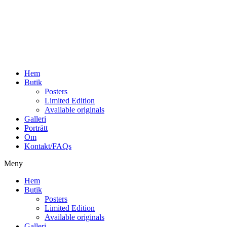
Hoppa
till
innehåll
Hem
Butik
Posters
Limited Edition
Available originals
Galleri
Porträtt
Om
Kontakt/FAQs
Meny
Hem
Butik
Posters
Limited Edition
Available originals
Galleri