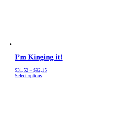
I’m Kinging it!
$
31,52
–
$
92,15
Select options