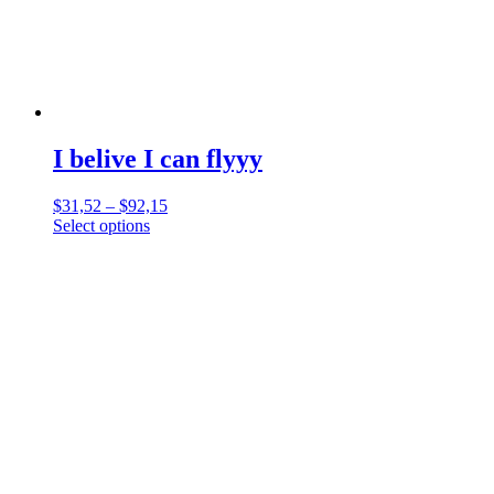
I belive I can flyyy
$
31,52
–
$
92,15
Select options