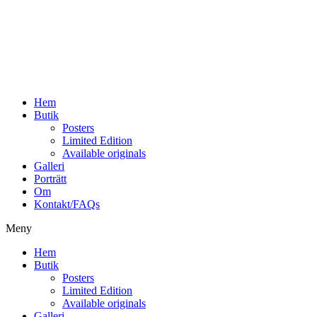
Hoppa
till
innehåll
Hem
Butik
Posters
Limited Edition
Available originals
Galleri
Porträtt
Om
Kontakt/FAQs
Meny
Hem
Butik
Posters
Limited Edition
Available originals
Galleri