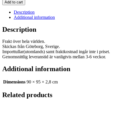
up
Add to cart
that
pace
Description
Pussyfoot!
Additional information
quantity
Description
Frakt över hela världen.
Skickas från Göteborg, Sverige.
Importtullar(utomlands) samt fraktkostnad ingår inte i priset.
Genomsnittlig leveranstid är vanligtvis mellan 3-6 veckor.
Additional information
Dimensions
90 × 95 × 2,8 cm
Related products