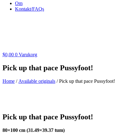
Om
Kontakt/FAQs
$
0,00
0
Varukorg
Pick up that pace Pussyfoot!
Home
/
Available originals
/ Pick up that pace Pussyfoot!
Pick up that pace Pussyfoot!
80×100 cm (31.49×39.37 tum)