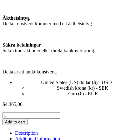
Äkthetsintyg
Detta konstverk kommer med ett äkthetsintyg.
Säkra betalningar
Säkra transaktioner eller direkt banköverföring.
Detta är ett unikt konstverk.
United States (US) dollar ($) - USD
Swedish krona (kr) - SEK
Euro (€) - EUR
$
4.365,00
Pippi's
New
Add to cart
Shoes
quantity
Description
Additional information