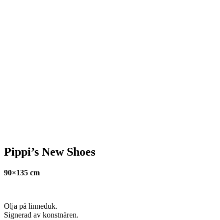
Pippi’s New Shoes
90×135 cm
Olja på linneduk.
Signerad av konstnären.