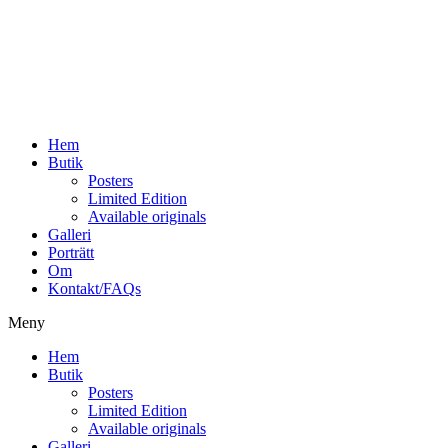
Hoppa
till
innehåll
Hem
Butik
Posters
Limited Edition
Available originals
Galleri
Porträtt
Om
Kontakt/FAQs
Meny
Hem
Butik
Posters
Limited Edition
Available originals
Galleri