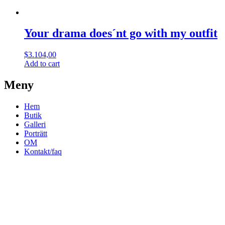
Your drama does´nt go with my outfit
$
3.104,00
Add to cart
Meny
Hem
Butik
Galleri
Porträtt
OM
Kontakt/faq