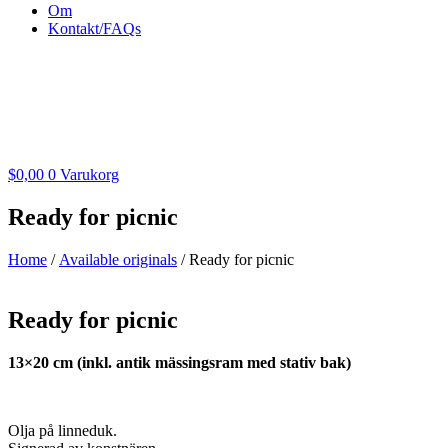
Om
Kontakt/FAQs
$
0,00
0
Varukorg
Ready for picnic
Home
/
Available originals
/ Ready for picnic
Ready for picnic
13×20 cm (inkl. antik mässingsram med stativ bak)
Olja på linneduk.