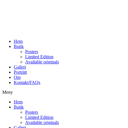
Hoppa
till
innehåll
Hem
Butik
Posters
Limited Edition
Available originals
Galleri
Porträtt
Om
Kontakt/FAQs
Meny
Hem
Butik
Posters
Limited Edition
Available originals
Galleri