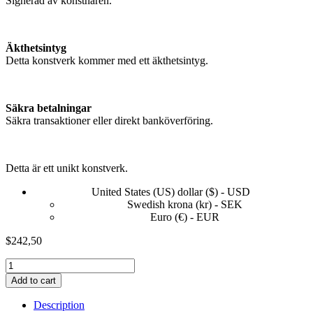
Signerad av konstnären.
Äkthetsintyg
Detta konstverk kommer med ett äkthetsintyg.
Säkra betalningar
Säkra transaktioner eller direkt banköverföring.
Detta är ett unikt konstverk.
United States (US) dollar ($) - USD
Swedish krona (kr) - SEK
Euro (€) - EUR
$
242,50
Ready
for
Add to cart
picnic
quantity
Description