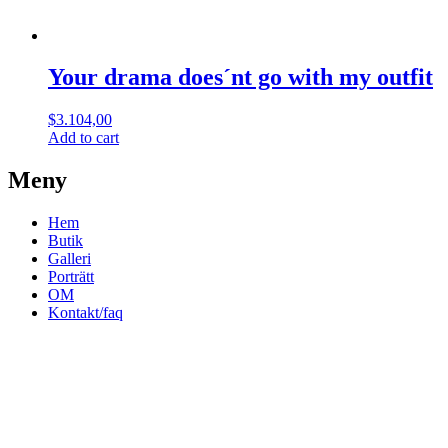
Your drama does´nt go with my outfit
$
3.104,00
Add to cart
Meny
Hem
Butik
Galleri
Porträtt
OM
Kontakt/faq