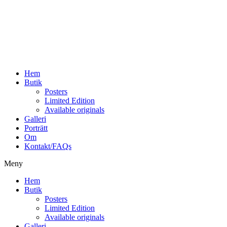
Hoppa
till
innehåll
Hem
Butik
Posters
Limited Edition
Available originals
Galleri
Porträtt
Om
Kontakt/FAQs
Meny
Hem
Butik
Posters
Limited Edition
Available originals
Galleri