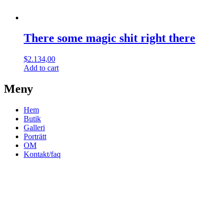
There some magic shit right there
$
2.134,00
Add to cart
Meny
Hem
Butik
Galleri
Porträtt
OM
Kontakt/faq