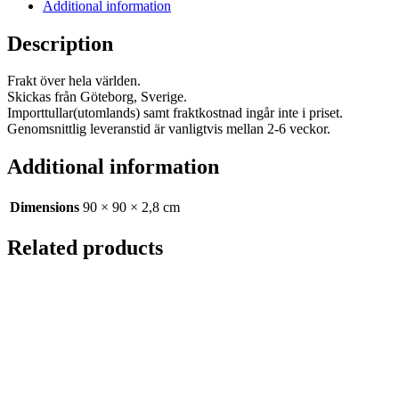
go
Additional information
with
my
Description
outfit
quantity
Frakt över hela världen.
Skickas från Göteborg, Sverige.
Importtullar(utomlands) samt fraktkostnad ingår inte i priset.
Genomsnittlig leveranstid är vanligtvis mellan 2-6 veckor.
Additional information
Dimensions
90 × 90 × 2,8 cm
Related products