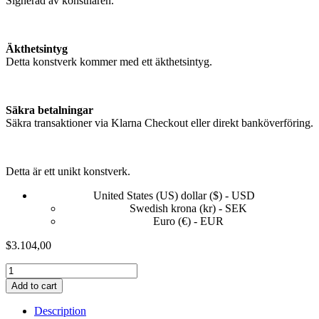
Signerad av konstnären.
Äkthetsintyg
Detta konstverk kommer med ett äkthetsintyg.
Säkra betalningar
Säkra transaktioner via Klarna Checkout eller direkt banköverföring.
Detta är ett unikt konstverk.
United States (US) dollar ($) - USD
Swedish krona (kr) - SEK
Euro (€) - EUR
$
3.104,00
Your
drama
Add to cart
does
´nt
Description