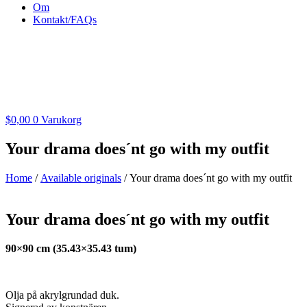
Om
Kontakt/FAQs
$
0,00
0
Varukorg
Your drama does´nt go with my outfit
Home
/
Available originals
/ Your drama does´nt go with my outfit
Your drama does´nt go with my outfit
90×90 cm (35.43×35.43 tum)
Olja på akrylgrundad duk.