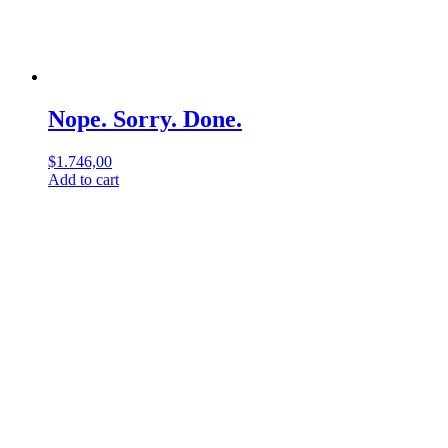
Nope. Sorry. Done.
$
1.746,00
Add to cart