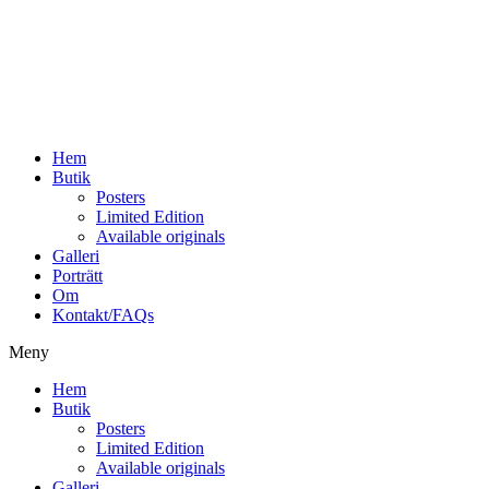
Hoppa
till
innehåll
Hem
Butik
Posters
Limited Edition
Available originals
Galleri
Porträtt
Om
Kontakt/FAQs
Meny
Hem
Butik
Posters
Limited Edition
Available originals
Galleri