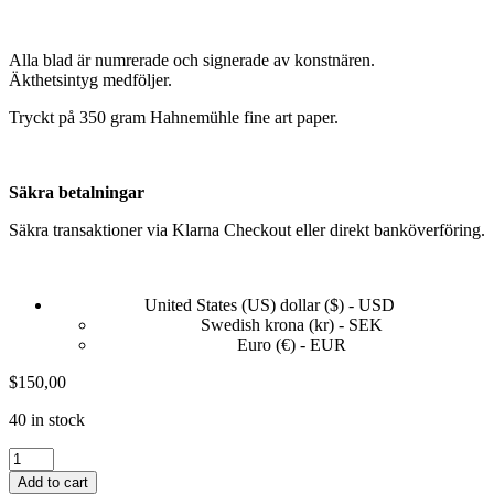
Alla blad är numrerade och signerade av konstnären.
Äkthetsintyg medföljer.
Tryckt på 350 gram Hahnemühle fine art paper.
Säkra betalningar
Säkra transaktioner via Klarna Checkout eller direkt banköverföring.
United States (US) dollar ($) - USD
Swedish krona (kr) - SEK
Euro (€) - EUR
$
150,00
40 in stock
Stop
Staring!
Add to cart