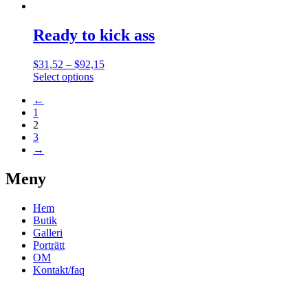
Ready to kick ass
$
31,52
–
$
92,15
Select options
←
1
2
3
→
Meny
Hem
Butik
Galleri
Porträtt
OM
Kontakt/faq