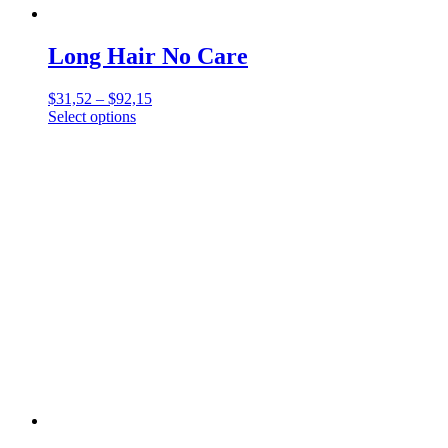
Long Hair No Care
$
31,52
–
$
92,15
Select options