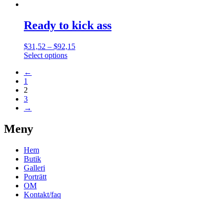
Ready to kick ass
$
31,52
–
$
92,15
Select options
←
1
2
3
→
Meny
Hem
Butik
Galleri
Porträtt
OM
Kontakt/faq