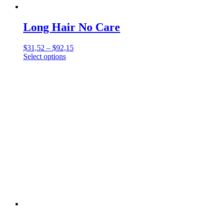
Long Hair No Care
$
31,52
–
$
92,15
Select options