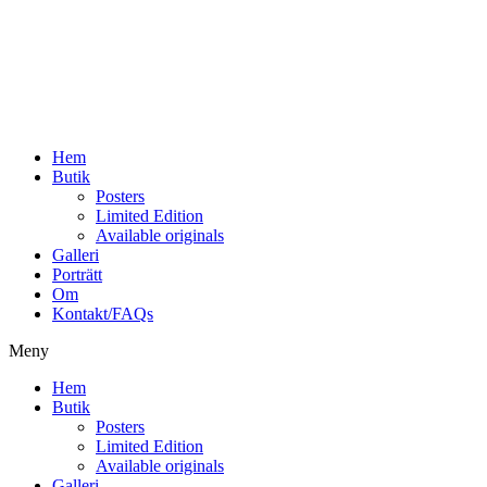
Hoppa
till
innehåll
Hem
Butik
Posters
Limited Edition
Available originals
Galleri
Porträtt
Om
Kontakt/FAQs
Meny
Hem
Butik
Posters
Limited Edition
Available originals
Galleri